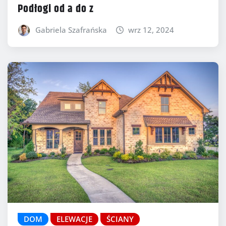
Podłogi od a do z
Gabriela Szafrańska
wrz 12, 2024
DOM
ELEWACJE
ŚCIANY