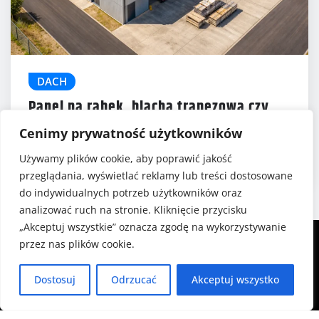
DACH
Panel na rąbek, blacha trapezowa czy
blachodachówka?
5 (1)
Cenimy prywatność użytkowników
Gabriela Szafrańska
gru 19, 2025
Używamy plików cookie, aby poprawić jakość
przeglądania, wyświetlać reklamy lub treści dostosowane
do indywidualnych potrzeb użytkowników oraz
analizować ruch na stronie. Kliknięcie przycisku
„Akceptuj wszystkie” oznacza zgodę na wykorzystywanie
przez nas plików cookie.
Dostosuj
Odrzucać
Akceptuj wszystko