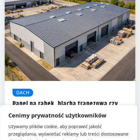
DACH
Panel na rąbek, blacha trapezowa czy
blachodachówka?
5 (1)
Cenimy prywatność użytkowników
Gabriela Szafrańska
gru 19, 2025
Używamy plików cookie, aby poprawić jakość
przeglądania, wyświetlać reklamy lub treści dostosowane