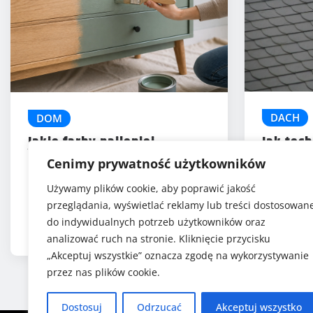
DACH
DOM
Jak tech
Jakie farby najlepiej
blachy 
sprawdzą się na drewnie i
Cenimy prywatność użytkowników
metalu
5 (1)
Używamy plików cookie, aby poprawić jakość
Gabri
przeglądania, wyświetlać reklamy lub treści dostosowan
sty 22
Gabriela Szafrańska
do indywidualnych potrzeb użytkowników oraz
lip 29, 2026
analizować ruch na stronie. Kliknięcie przycisku
„Akceptuj wszystkie” oznacza zgodę na wykorzystywanie
przez nas plików cookie.
Dostosuj
Odrzucać
Akceptuj wszystko