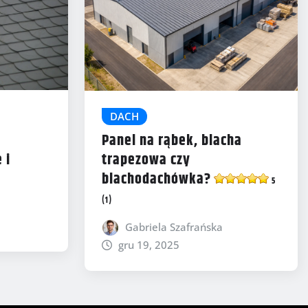
DACH
Panel na rąbek, blacha
 i
trapezowa czy
blachodachówka?
5
(1)
Gabriela Szafrańska
gru 19, 2025