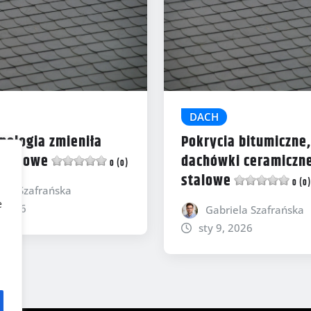
DACH
nologia zmieniła
Pokrycia bitumiczne,
dachowe
dachówki ceramiczne
0 (0)
stalowe
0 (0)
ela Szafrańska
e
, 2026
Gabriela Szafrańska
sty 9, 2026