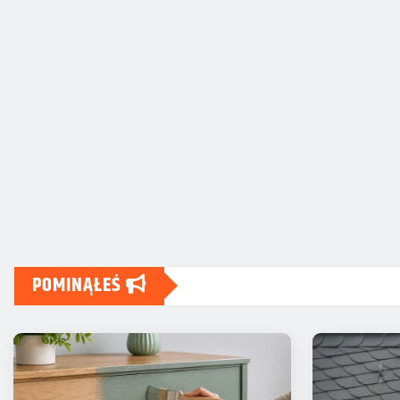
POMINĄŁEŚ