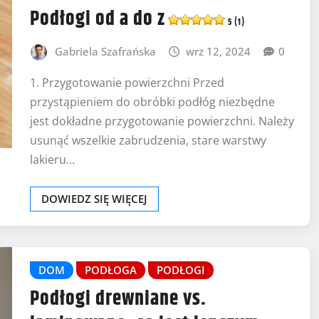
Podłogi od a do z
5 (1)
Gabriela Szafrańska
wrz 12, 2024
0
1. Przygotowanie powierzchni Przed
przystąpieniem do obróbki podłóg niezbędne
jest dokładne przygotowanie powierzchni. Należy
usunąć wszelkie zabrudzenia, stare warstwy
lakieru…
DOWIEDZ SIĘ WIĘCEJ
DOM
PODŁOGA
PODŁOGI
Podłogi drewniane vs.