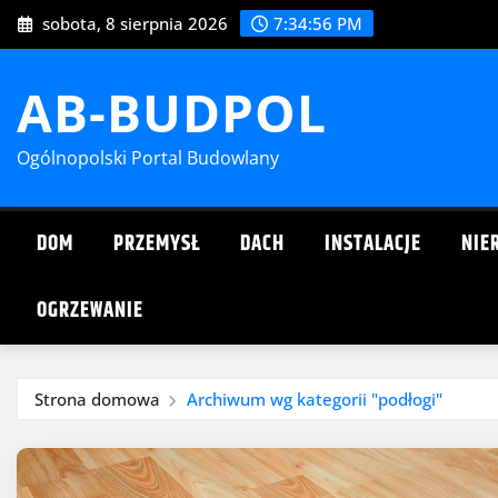
Przejdź
sobota, 8 sierpnia 2026
7:34:56 PM
do
treści
AB-BUDPOL
Ogólnopolski Portal Budowlany
DOM
PRZEMYSŁ
DACH
INSTALACJE
NIE
OGRZEWANIE
Strona domowa
Archiwum wg kategorii "podłogi"