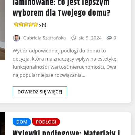
laminowane: co jest lepszym
wyborem dla Twojego domu?
5 (1)
Gabriela Szafrańska
sie 9, 2024
0
Wybór odpowiedniej podłogi do domu to
decyzja, która ma znaczący wpływ na estetykę,
funkcjonalność i wartość nieruchomości. Dwa
najpopularniejsze rozwiązania…
DOWIEDZ SIĘ WIĘCEJ
DOM
PODŁOGI
Wylewki podłogowe: Materiały i