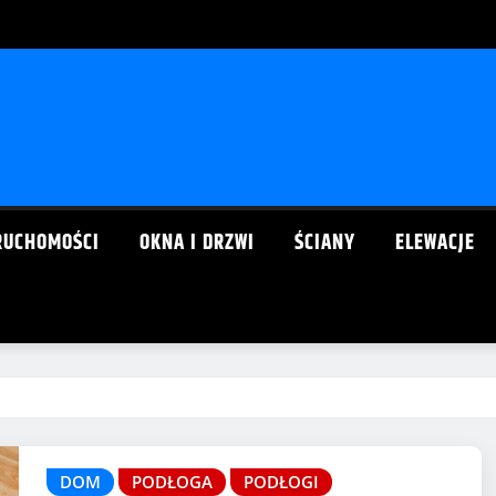
RUCHOMOŚCI
OKNA I DRZWI
ŚCIANY
ELEWACJE
DOM
PODŁOGA
PODŁOGI