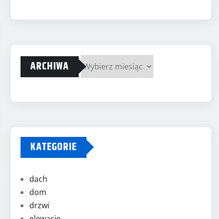
ARCHIWA
Archiwa
KATEGORIE
dach
dom
drzwi
elewacje