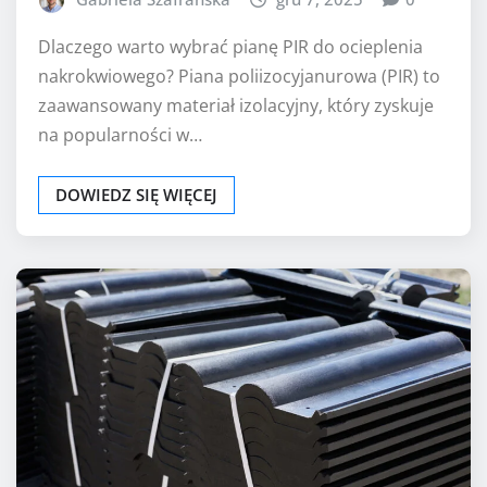
Dlaczego warto wybrać pianę PIR do ocieplenia
nakrokwiowego? Piana poliizocyjanurowa (PIR) to
zaawansowany materiał izolacyjny, który zyskuje
na popularności w…
DOWIEDZ SIĘ WIĘCEJ