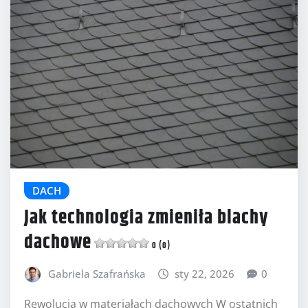
DACH
Jak technologia zmieniła blachy
dachowe
0 (0)
Gabriela Szafrańska
sty 22, 2026
0
Rewolucja w materiałach dachowych W ostatnich