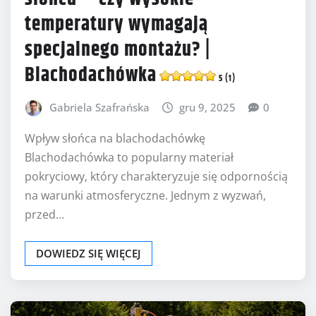
temperatury wymagają
specjalnego montażu? |
Blachodachówka
5 (1)
Gabriela Szafrańska
gru 9, 2025
0
Wpływ słońca na blachodachówkę
Blachodachówka to popularny materiał
pokryciowy, który charakteryzuje się odpornością
na warunki atmosferyczne. Jednym z wyzwań,
przed…
DOWIEDZ SIĘ WIĘCEJ