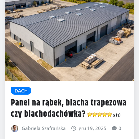
DACH
Panel na rąbek, blacha trapezowa
czy blachodachówka?
5 (1)
Gabriela Szafrańska
gru 19, 2025
0