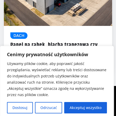
DACH
Panel na rąbek, blacha trapezowa czy
blachodachówka?
5 (1)
Cenimy prywatność użytkowników
Gabriela Szafrańska
gru 19, 2025
Używamy plików cookie, aby poprawić jakość
przeglądania, wyświetlać reklamy lub treści dostosowane
do indywidualnych potrzeb użytkowników oraz
analizować ruch na stronie. Kliknięcie przycisku
„Akceptuj wszystkie” oznacza zgodę na wykorzystywanie
przez nas plików cookie.
Dostosuj
Odrzucać
Akceptuj wszystko