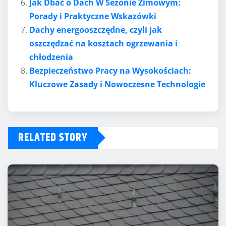
Jak Dbać o Dach W Sezonie Zimowym:
Porady i Praktyczne Wskazówki
Dachy energooszczędne, czyli jak
oszczędzać na kosztach ogrzewania i
chłodzenia
Bezpieczeństwo Pracy na Wysokościach:
Kluczowe Zasady i Nowoczesne Technologie
RELATED STORY