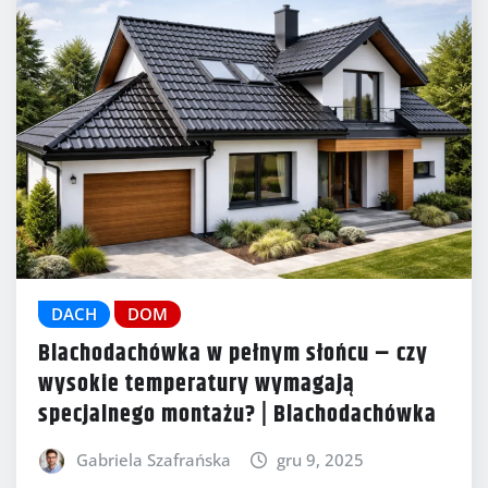
DACH
DOM
Blachodachówka w pełnym słońcu – czy
wysokie temperatury wymagają
specjalnego montażu? | Blachodachówka
Gabriela Szafrańska
gru 9, 2025