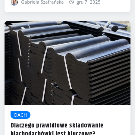
Gabriela Szafrańska
gru 7, 2025
DACH
Dlaczego prawidłowe składowanie
blachodachówki jest kluczowe?