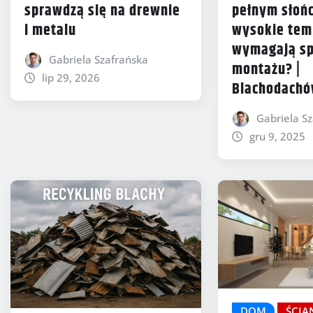
sprawdzą się na drewnie
pełnym słońc
i metalu
wysokie tem
wymagają sp
Gabriela Szafrańska
montażu? |
lip 29, 2026
Blachodach
Gabriela S
gru 9, 2025
DOM
ŚCIA