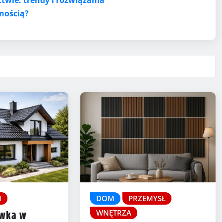
lnością?
M
DOM
PRZEMYSŁ
WNĘTRZA
ówka w