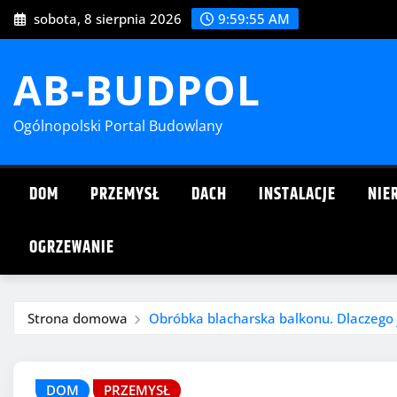
Przejdź
sobota, 8 sierpnia 2026
9:59:56 AM
do
treści
AB-BUDPOL
Ogólnopolski Portal Budowlany
DOM
PRZEMYSŁ
DACH
INSTALACJE
NIE
OGRZEWANIE
Strona domowa
Obróbka blacharska balkonu. Dlaczego 
DOM
PRZEMYSŁ