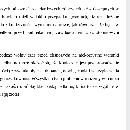
oższych od swoich standardowych odpowiedników dostępnych w
 bowiem mieli w takim przypadku gwarancję, iż raz ułożone
at bez konieczności wymiany na nowe, jak również – że będą w
c balkon przed podmakaniem, zawilgacaniem oraz stopniowym
spędzać wolny czas przed ekspozycją na niekorzystne warunki
zaniedbamy może okazać się, że konieczne jest przeprowadzenie
ścią zrywania płytek lub paneli, odwilgacania i zabezpieczania
nego użytkowania. Wszystkich tych problemów możemy w bardzo
j jakości obróbkę blacharską balkonu, która to szczególnie w
agę złota!