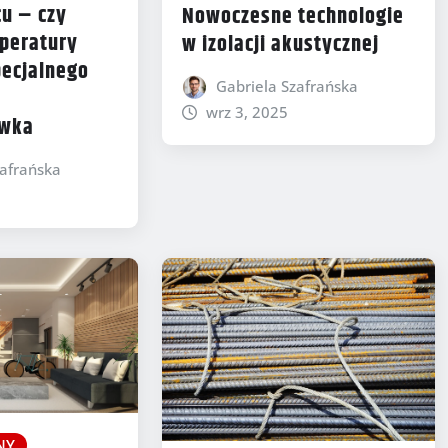
u – czy
Nowoczesne technologie
peratury
w izolacji akustycznej
ecjalnego
Gabriela Szafrańska
wrz 3, 2025
ówka
zafrańska
NY