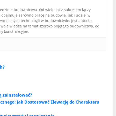
iedzinie budownictwa. Od wielu lat z sukcesem łączy
e obejmuje zarówno pracę na budowie, jak i udział w
oczesnych technologii w budownictwie. Jest autorką
ię swoją wiedzą na temat szeroko pojętego budownictwa, od
 konstrukcyjne.
ch?
ą zainstalować?
icznego: Jak Dostosować Elewację do Charakteru
wie: trendy i rozwiązania