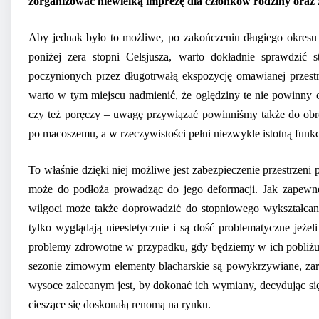
zorganizować niewielką imprezę dla członków rodziny oraz
Aby jednak było to możliwe, po zakończeniu długiego okresu 
poniżej zera stopni Celsjusza, warto dokładnie sprawdzić
poczynionych przez długotrwałą ekspozycję omawianej przestr
warto w tym miejscu nadmienić, że oględziny te nie powinny o
czy też poręczy – uwagę przywiązać powinniśmy także do obrób
po macoszemu, a w rzeczywistości pełni niezwykle istotną funkc
To właśnie dzięki niej możliwe jest zabezpieczenie przestrzeni
może do podłoża prowadząc do jego deformacji. Jak zapewn
wilgoci może także doprowadzić do stopniowego wykształcania
tylko wyglądają nieestetycznie i są dość problematyczne jeże
problemy zdrowotne w przypadku, gdy będziemy w ich pobliżu 
sezonie zimowym elementy blacharskie są powykrzywiane, zard
wysoce zalecanym jest, by dokonać ich wymiany, decydując s
cieszące się doskonałą renomą na rynku.