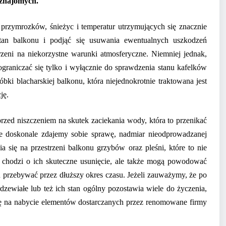
 znajomych.
przymrozków, śnieżyc i temperatur utrzymujących się znacznie
 stan balkonu i podjąć się usuwania ewentualnych uszkodzeń
zeni na niekorzystne warunki atmosferyczne. Niemniej jednak,
graniczać się tylko i wyłącznie do sprawdzenia stanu kafelków
ki blacharskiej balkonu, która niejednokrotnie traktowana jest
ję.
 przed niszczeniem na skutek zaciekania wody, która to przenikać
e doskonale zdajemy sobie sprawę, nadmiar nieodprowadzanej
 się na przestrzeni balkonu grzybów oraz pleśni, które to nie
li chodzi o ich skuteczne usunięcie, ale także mogą powodować
przebywać przez dłuższy okres czasu. Jeżeli zauważymy, że po
zewiałe lub też ich stan ogólny pozostawia wiele do życzenia,
ię na nabycie elementów dostarczanych przez renomowane firmy