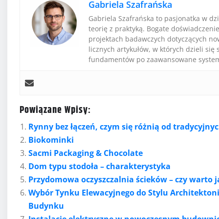
Gabriela Szafrańska
Gabriela Szafrańska to pasjonatka w dz
teorię z praktyką. Bogate doświadczeni
projektach badawczych dotyczących now
licznych artykułów, w których dzieli s
fundamentów po zaawansowane systemy
Powiązane Wpisy:
Rynny bez łączeń, czym się różnią od tradycyjny
Biokominki
Sacmi Packaging & Chocolate
Dom typu stodoła – charakterystyka
Przydomowa oczyszczalnia ścieków – czy warto j
Wybór Tynku Elewacyjnego do Stylu Architekton
Budynku
Instalacje elektryczne w nowoczesnym budownict