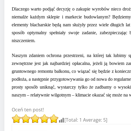
Dlaczego warto podjąć decyzję o zakupie wyrobów nieco dr
niemalże każdym sklepie i markecie budowlanym? Będziemy
elementy blacharskie będą nam służyły przez wiele długich l
sposób optymalny spełniały swoje zadanie, zabezpieczają
niszczeniem.
Naszym zdaniem ochrona przestrzeni, na której tak lubimy 
zewnętrzne jest jak najbardziej opłacalna, jeżeli ją bowiem 
gruntownego remontu balkonu, co wiązać się będzie z konieczno
podłoża, a następnie przygotowywania go od nowa do regular
prosty sposób uniknąć, wystarczy tylko że zadbamy o wysokie
naszym – relatywnie wilgotnym – klimacie okazać się może na w
Oceń ten post!
[Total:
1
Average:
5
]