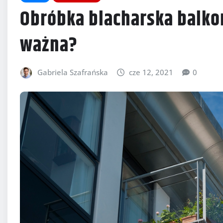
Obróbka blacharska balkon
ważna?
Gabriela Szafrańska
cze 12, 2021
0