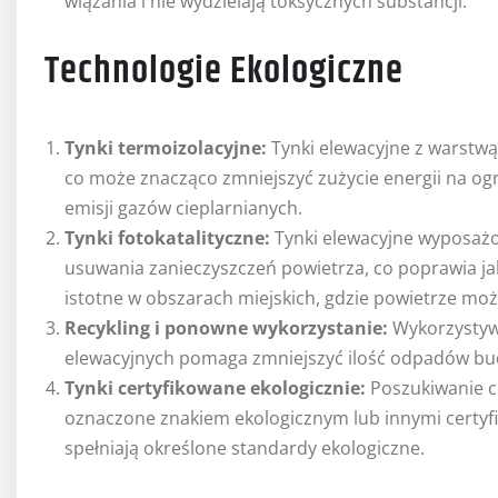
wiązania i nie wydzielają toksycznych substancji.
Technologie Ekologiczne
Tynki termoizolacyjne:
Tynki elewacyjne z warstwą
co może znacząco zmniejszyć zużycie energii na ogr
emisji gazów cieplarnianych.
Tynki fotokatalityczne:
Tynki elewacyjne wyposażon
usuwania zanieczyszczeń powietrza, co poprawia ja
istotne w obszarach miejskich, gdzie powietrze mo
Recykling i ponowne wykorzystanie:
Wykorzystywa
elewacyjnych pomaga zmniejszyć ilość odpadów bu
Tynki certyfikowane ekologicznie:
Poszukiwanie ce
oznaczone znakiem ekologicznym lub innymi certyfi
spełniają określone standardy ekologiczne.