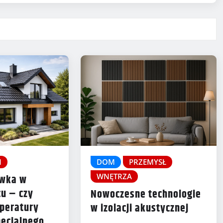
M
DOM
PRZEMYSŁ
WNĘTRZA
ówka w
u – czy
Nowoczesne technologie
peratury
w izolacji akustycznej
ecjalnego