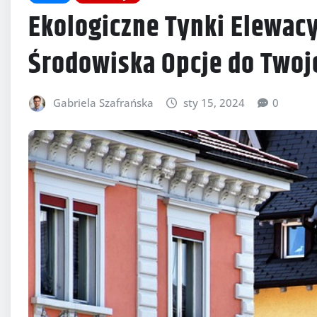
Ekologiczne Tynki Elewacy
Środowiska Opcje do Two
Gabriela Szafrańska
sty 15, 2024
0