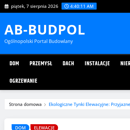
Przejdź
piątek, 7 sierpnia 2026
4:40:12 AM
do
treści
AB-BUDPOL
Ogólnopolski Portal Budowlany
DOM
PRZEMYSŁ
DACH
INSTALACJE
NIE
OGRZEWANIE
Strona domowa
Ekologiczne Tynki Elewacyjne: Przyjaz
DOM
ELEWACJE