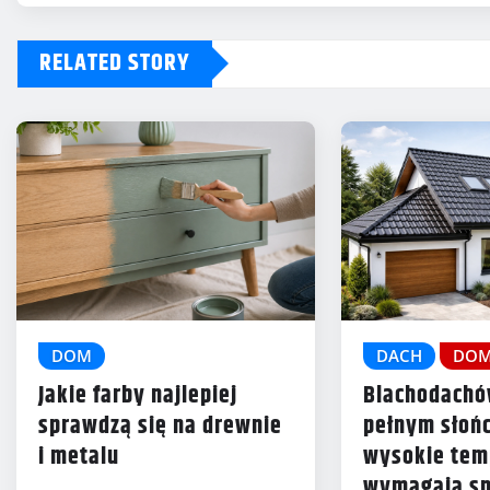
RELATED STORY
DOM
DACH
DO
Jakie farby najlepiej
Blachodach
sprawdzą się na drewnie
pełnym słońc
i metalu
wysokie tem
wymagają sp