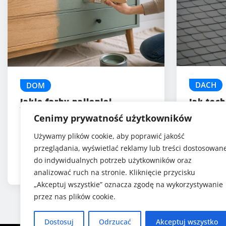
DACH
DOM
Jak tech
Jakie farby najlepiej
blachy 
sprawdzą się na drewnie i
Cenimy prywatność użytkowników
metalu
5 (1)
Używamy plików cookie, aby poprawić jakość
Gabri
przeglądania, wyświetlać reklamy lub treści dostosowan
sty 22
Gabriela Szafrańska
do indywidualnych potrzeb użytkowników oraz
lip 29, 2026
analizować ruch na stronie. Kliknięcie przycisku
„Akceptuj wszystkie” oznacza zgodę na wykorzystywanie
przez nas plików cookie.
Dostosuj
Odrzucać
Akceptuj wszystko