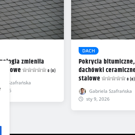
DACH
nologia zmieniła
Pokrycia bitumiczne,
dachowe
dachówki ceramiczne
0 (0)
stalowe
0 (0)
ela Szafrańska
e
, 2026
Gabriela Szafrańska
sty 9, 2026