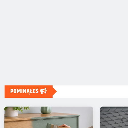
POMINĄŁEŚ