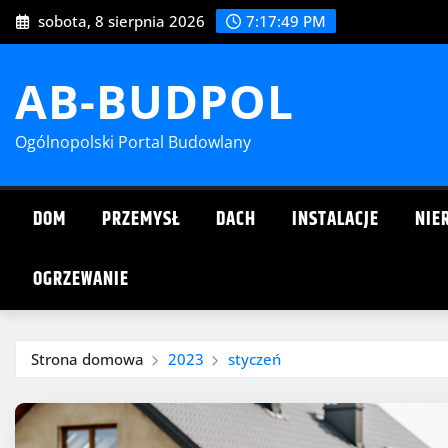
Przejdź
sobota, 8 sierpnia 2026
7:17:50 PM
do
treści
AB-BUDPOL
Ogólnopolski Portal Budowlany
DOM
PRZEMYSŁ
DACH
INSTALACJE
NIE
OGRZEWANIE
Strona domowa
2023
styczeń