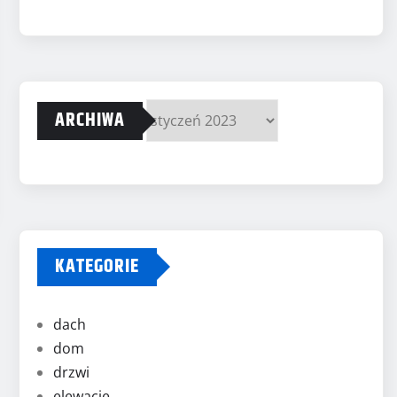
ARCHIWA
Archiwa
KATEGORIE
dach
dom
drzwi
elewacje