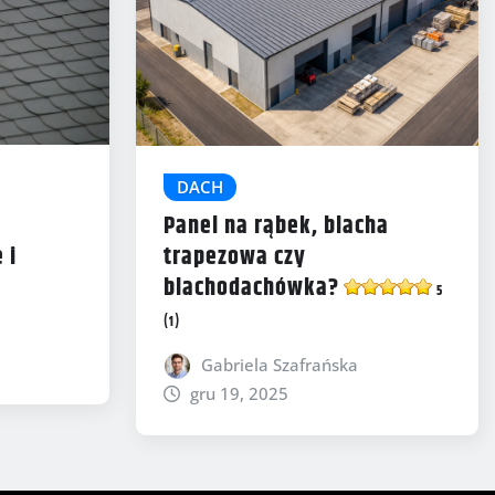
DACH
Panel na rąbek, blacha
 i
trapezowa czy
blachodachówka?
5
(1)
Gabriela Szafrańska
gru 19, 2025