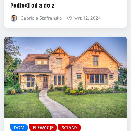
Podłogi od a do z
Gabriela Szafrańska
wrz 12, 2024
DOM
ELEWACJE
ŚCIANY