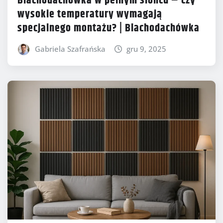
Blachodachówka w pełnym słońcu – czy
wysokie temperatury wymagają
specjalnego montażu? | Blachodachówka
Gabriela Szafrańska
gru 9, 2025