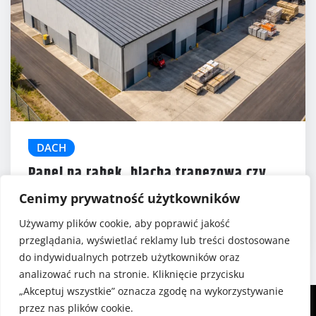
DACH
Panel na rąbek, blacha trapezowa czy
blachodachówka?
5 (1)
Cenimy prywatność użytkowników
Gabriela Szafrańska
gru 19, 2025
Używamy plików cookie, aby poprawić jakość
przeglądania, wyświetlać reklamy lub treści dostosowane
do indywidualnych potrzeb użytkowników oraz
analizować ruch na stronie. Kliknięcie przycisku
„Akceptuj wszystkie” oznacza zgodę na wykorzystywanie
przez nas plików cookie.