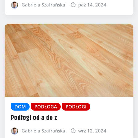
Gabriela Szafrańska
paź 14, 2024
DOM
PODŁOGA
PODŁOGI
Podłogi od a do z
Gabriela Szafrańska
wrz 12, 2024