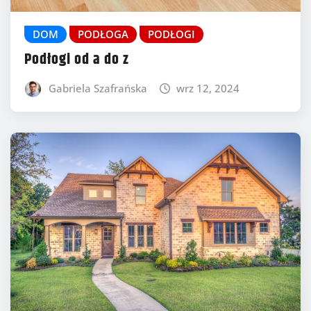
DOM
PODŁOGA
PODŁOGI
Podłogi od a do z
Gabriela Szafrańska
wrz 12, 2024