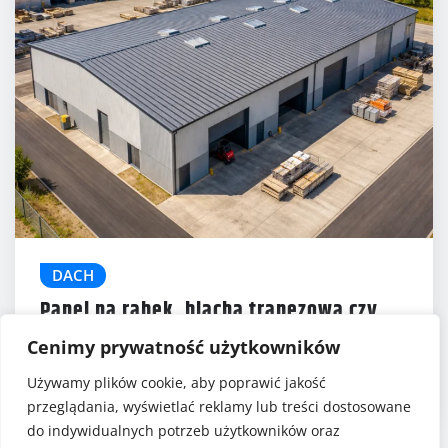
DACH
Panel na rąbek, blacha trapezowa czy
blachodachówka?
5 (1)
Cenimy prywatność użytkowników
Gabriela Szafrańska
gru 19, 2025
Używamy plików cookie, aby poprawić jakość
przeglądania, wyświetlać reklamy lub treści dostosowane
do indywidualnych potrzeb użytkowników oraz