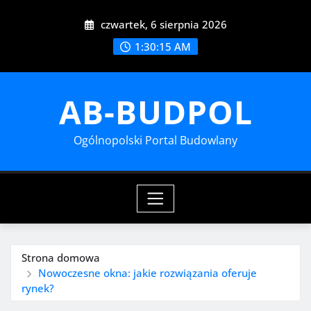
Przejdź
czwartek, 6 sierpnia 2026
do
treści
1:30:17 AM
AB-BUDPOL
Ogólnopolski Portal Budowlany
Strona domowa
Nowoczesne okna: jakie rozwiązania oferuje
rynek?