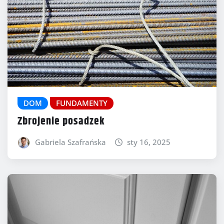
DOM
FUNDAMENTY
Zbrojenie posadzek
Gabriela Szafrańska
sty 16, 2025