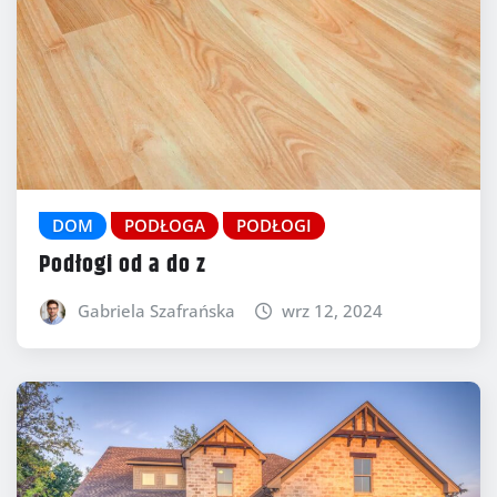
DOM
PODŁOGA
PODŁOGI
Podłogi od a do z
Gabriela Szafrańska
wrz 12, 2024