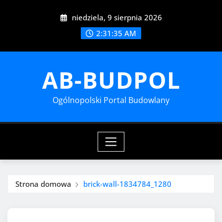
Przejdź
niedziela, 9 sierpnia 2026
do
treści
2:31:37 AM
AB-BUDPOL
Ogólnopolski Portal Budowlany
Strona domowa
brick-wall-1834784_1280