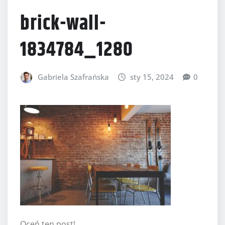
brick-wall-
1834784_1280
Gabriela Szafrańska
sty 15, 2024
0
Oceń ten post!