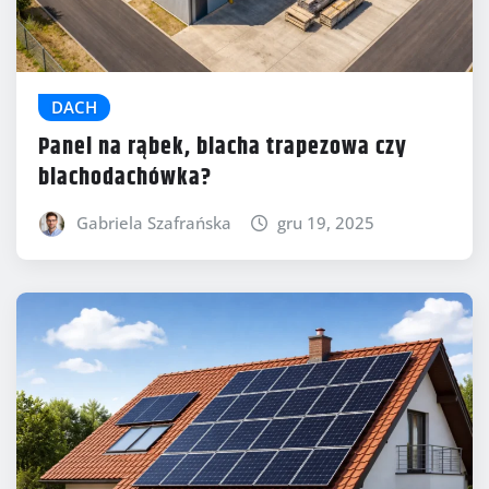
DACH
Panel na rąbek, blacha trapezowa czy
blachodachówka?
Gabriela Szafrańska
gru 19, 2025